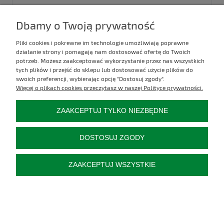
ALTERNATOR 14V 45A URSUS C-330 POL ELEKTRIK
Dbamy o Twoją prywatność
Pliki cookies i pokrewne im technologie umożliwiają poprawne
Kod produktu:
5018300/2
działanie strony i pomagają nam dostosować ofertę do Twoich
369,00 zł
potrzeb. Możesz zaakceptować wykorzystanie przez nas wszystkich
tych plików i przejść do sklepu lub dostosować użycie plików do
swoich preferencji, wybierając opcję "Dostosuj zgody".
powiadom o dostępności
Więcej o plikach cookies przeczytasz w naszej Polityce prywatności.
ZAAKCEPTUJ TYLKO NIEZBĘDNE
DOSTOSUJ ZGODY
ZAAKCEPTUJ WSZYSTKIE