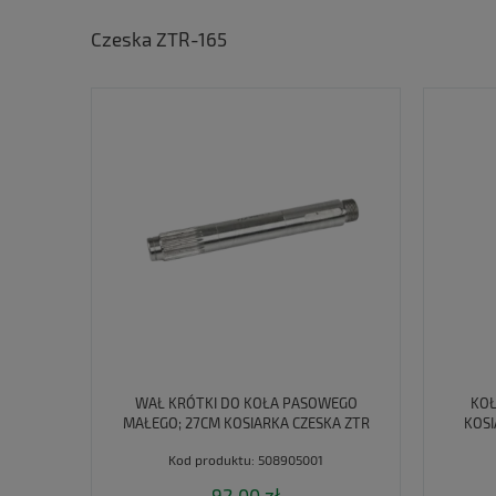
Czeska ZTR-165
WAŁ KRÓTKI DO KOŁA PASOWEGO
KOŁ
MAŁEGO; 27CM KOSIARKA CZESKA ZTR
KOSI
5089050010 532093121282
Kod produktu:
508905001
92,00 zł