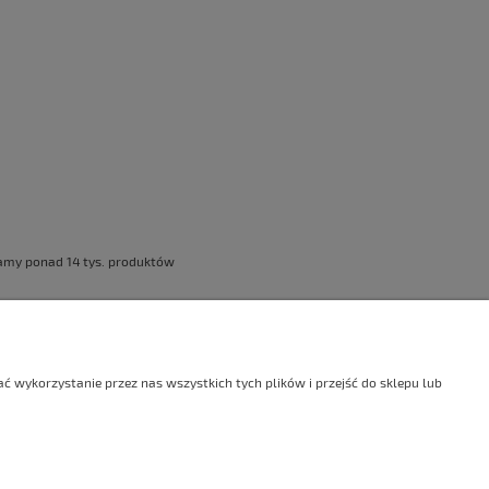
damy ponad 14 tys. produktów
ostałe
O firmie
 wykorzystanie przez nas wszystkich tych plików i przejść do sklepu lub
g
Kontakt
ucenci
O Agrel
ości