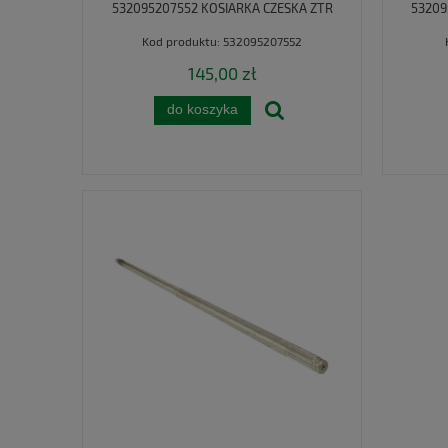
532095207552 KOSIARKA CZESKA ZTR
53209
Kod produktu:
532095207552
145,00 zł
do koszyka