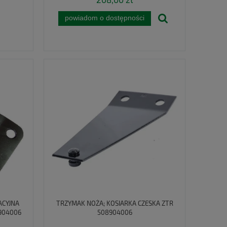
powiadom o dostępności
ACYJNA
TRZYMAK NOŻA; KOSIARKA CZESKA ZTR
904006
508904006