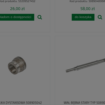
Kod produktu:
53209527452
Kod produktu:
508904006
26,00 zł
58,00 zł
iadom o dostępności
do koszyka
JKA DYSTANSOWA 508905042
WAŁ BĘBNA STARY TYP 5089