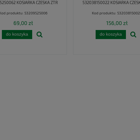
5250062 KOSIARKA CZESKA ZTR
532038150022 KOSIARKA CZES
Kod produktu:
53209525006
Kod produktu:
53203815002
69,00 zł
156,00 zł
do koszyka
do koszyka