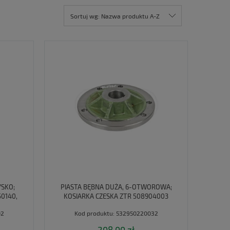
Sortuj wg:
Nazwa produktu A-Z
YSKO;
PIASTA BĘBNA DUŻA, 6-OTWOROWA;
0140,
KOSIARKA CZESKA ZTR 508904003
532950220032
02
Kod produktu:
532950220032
208,00 zł