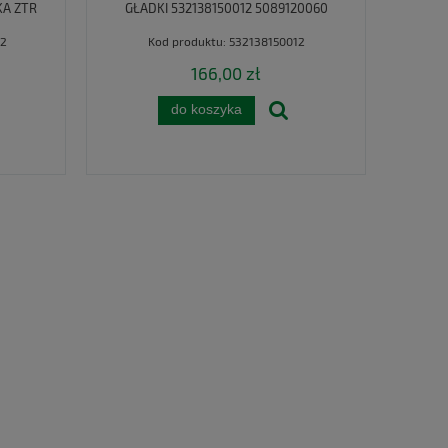
KA ZTR
GŁADKI 532138150012 5089120060
KOSIARKA CZESKA ZTR
2
Kod produktu:
532138150012
166,00 zł
do koszyka