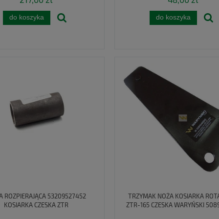
do koszyka
do koszyka
A ROZPIERAJĄCA 53209527452
TRZYMAK NOŻA KOSIARKA ROT
KOSIARKA CZESKA ZTR
ZTR-165 CZESKA WARYŃSKI 508
532295036410