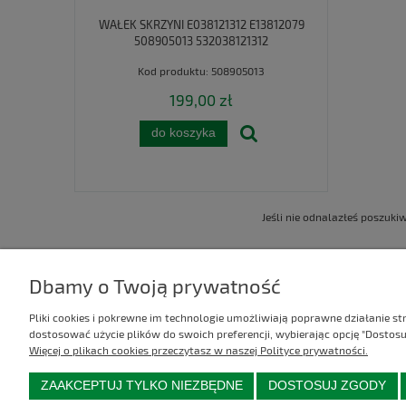
WAŁEK SKRZYNI E038121312 E13812079
508905013 532038121312
Kod produktu:
508905013
199,00 zł
do koszyka
Jeśli nie odnalazłeś poszuk
Dbamy o Twoją prywatność
Kontakt
Informacje
Pliki cookies i pokrewne im technologie umożliwiają poprawne działanie s
dostosować użycie plików do swoich preferencji, wybierając opcję "Dostosu
AGREL
Regulamin
Więcej o plikach cookies przeczytasz w naszej Polityce prywatności.
ul. Zielona 16
Polityka prywatności
ZAAKCEPTUJ TYLKO NIEZBĘDNE
DOSTOSUJ ZGODY
98-300 Wieluń
Zwroty i reklamacje