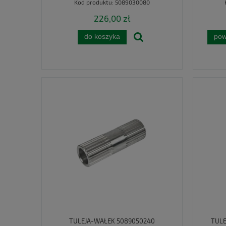
Kod produktu:
5089030080
226,00 zł
do koszyka
pow
TULEJA-WAŁEK 5089050240
TULE