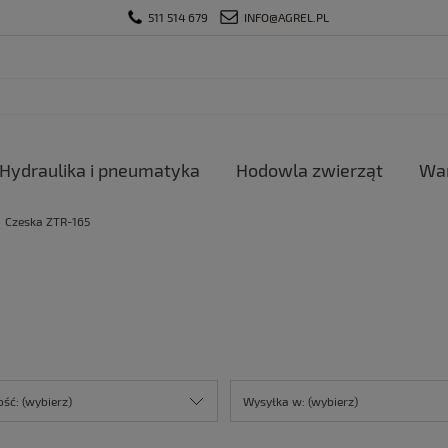
511 514 679
INFO@AGREL.PL
Hydraulika i pneumatyka
Hodowla zwierząt
War
Czeska ZTR-165
ść: (wybierz)
Wysyłka w: (wybierz)