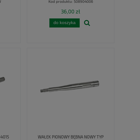
W
Kod produktu:
508904006
36,00 zł
do koszyka
04015
WAŁEK PIONOWY BĘBNA NOWY TYP