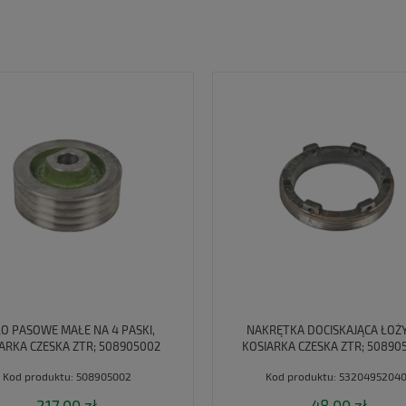
O PASOWE MAŁE NA 4 PASKI,
NAKRĘTKA DOCISKAJĄCA ŁOŻ
ARKA CZESKA ZTR; 508905002
KOSIARKA CZESKA ZTR; 508905
49520402
Kod produktu:
508905002
Kod produktu:
5320495204
217,00 zł
48,00 zł