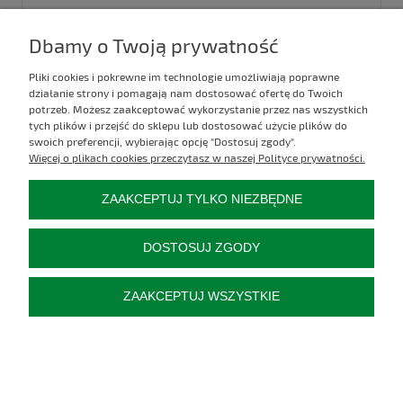
Dbamy o Twoją prywatność
Kod produktu:
2015020100
22,00 zł
Pliki cookies i pokrewne im technologie umożliwiają poprawne
działanie strony i pomagają nam dostosować ofertę do Twoich
do koszyka
potrzeb. Możesz zaakceptować wykorzystanie przez nas wszystkich
tych plików i przejść do sklepu lub dostosować użycie plików do
swoich preferencji, wybierając opcję "Dostosuj zgody".
Więcej o plikach cookies przeczytasz w naszej Polityce prywatności.
ZAAKCEPTUJ TYLKO NIEZBĘDNE
DOSTOSUJ ZGODY
ZAAKCEPTUJ WSZYSTKIE