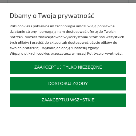
47,00 zł
Dbamy o Twoją prywatność
do koszyka
Pliki cookies i pokrewne im technologie umożliwiają poprawne
działanie strony i pomagają nam dostosować ofertę do Twoich
potrzeb. Możesz zaakceptować wykorzystanie przez nas wszystkich
tych plików i przejść do sklepu lub dostosować użycie plików do
swoich preferencji, wybierając opcję "Dostosuj zgody".
Więcej o plikach cookies przeczytasz w naszej Polityce prywatności.
ZAAKCEPTUJ TYLKO NIEZBĘDNE
DOSTOSUJ ZGODY
ZAAKCEPTUJ WSZYSTKIE
TULEJA ŁOŻYSKOWA ROZSIEWACZ RNZ