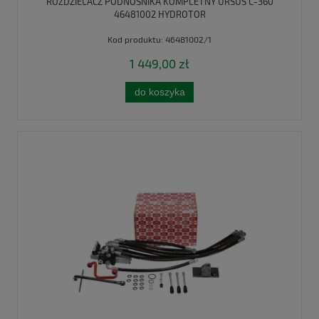
ROZDZIELACZ PODNOŚNIKA KOMPLETNY URSUS C-360
46481002 HYDROTOR
Kod produktu:
46481002/1
1 449,00 zł
do koszyka