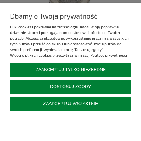
Dbamy o Twoją prywatność
Pliki cookies i pokrewne im technologie umożliwiają poprawne
działanie strony i pomagają nam dostosować ofertę do Twoich
potrzeb. Możesz zaakceptować wykorzystanie przez nas wszystkich
tych plików i przejść do sklepu lub dostosować użycie plików do
TŁOK PODNOŚNIKA URSUS C-360 ZETOR
swoich preferencji, wybierając opcję "Dostosuj zgody".
Więcej o plikach cookies przeczytasz w naszej Polityce prywatności.
Kod produktu:
50580250
ZAAKCEPTUJ TYLKO NIEZBĘDNE
89,00 zł
DOSTOSUJ ZGODY
do koszyka
ZAAKCEPTUJ WSZYSTKIE