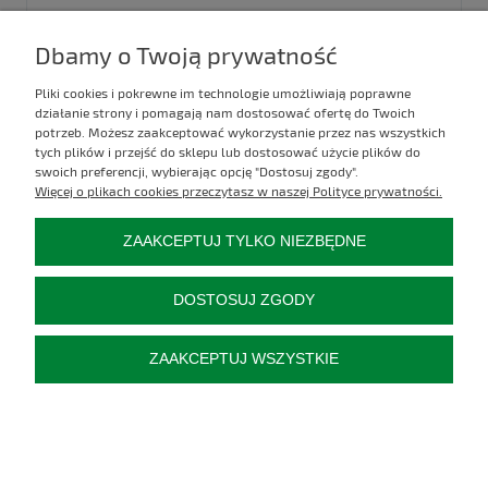
TULEJA OSI OKRĄGŁEJ URSUS C-330 C-360
Dbamy o Twoją prywatność
Kod produktu:
50533570
Pliki cookies i pokrewne im technologie umożliwiają poprawne
działanie strony i pomagają nam dostosować ofertę do Twoich
22,00 zł
potrzeb. Możesz zaakceptować wykorzystanie przez nas wszystkich
tych plików i przejść do sklepu lub dostosować użycie plików do
do koszyka
swoich preferencji, wybierając opcję "Dostosuj zgody".
Więcej o plikach cookies przeczytasz w naszej Polityce prywatności.
ZAAKCEPTUJ TYLKO NIEZBĘDNE
DOSTOSUJ ZGODY
ZAAKCEPTUJ WSZYSTKIE