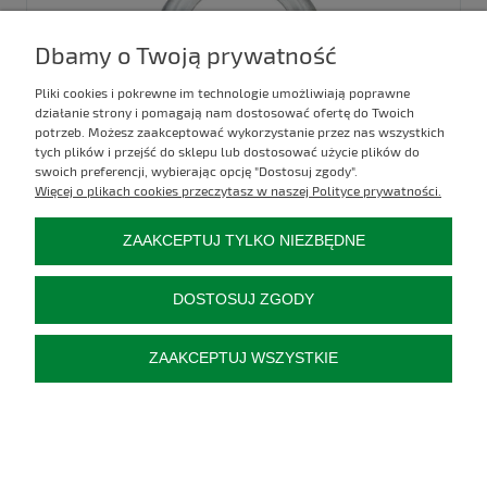
Dbamy o Twoją prywatność
Pliki cookies i pokrewne im technologie umożliwiają poprawne
działanie strony i pomagają nam dostosować ofertę do Twoich
potrzeb. Możesz zaakceptować wykorzystanie przez nas wszystkich
tych plików i przejść do sklepu lub dostosować użycie plików do
swoich preferencji, wybierając opcję "Dostosuj zgody".
PODKŁADKA SWORZNIA OSI PRZEDNIEJ URSUS C-385
Więcej o plikach cookies przeczytasz w naszej Polityce prywatności.
ZAAKCEPTUJ TYLKO NIEZBĘDNE
Kod produktu:
80200021
16,00 zł
DOSTOSUJ ZGODY
do koszyka
ZAAKCEPTUJ WSZYSTKIE