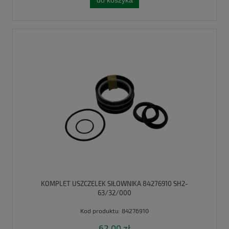
do koszyka
KOMPLET USZCZELEK SIŁOWNIKA 84276910 SH2-
63/32/000
Kod produktu:
84276910
62,00 zł