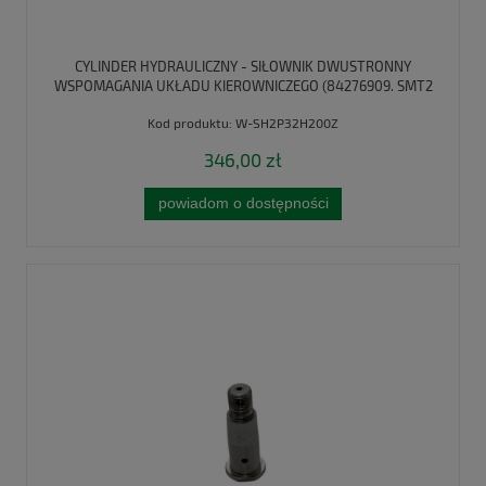
CYLINDER HYDRAULICZNY - SIŁOWNIK DWUSTRONNY
WSPOMAGANIA UKŁADU KIEROWNICZEGO (84276909. SMT2
63/32/200) C-385 WARYŃSKI
Kod produktu:
W-SH2P32H200Z
346,00 zł
powiadom o dostępności