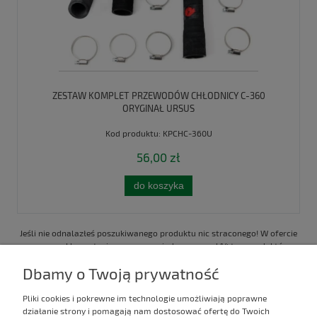
ZESTAW KOMPLET PRZEWODÓW CHŁODNICY C-360
ORYGINAŁ URSUS
Kod produktu:
KPCHC-360U
56,00 zł
do koszyka
Jeśli nie odnalazłeś poszukiwanego produktu nic straconego! W ofercie
naszego sklepu stacjonarnego posiadamy ponad 14 tys. produktów
ZADZWOŃ TERAZ: 43 843 20 45 / 511 514 679
Dbamy o Twoją prywatność
Pliki cookies i pokrewne im technologie umożliwiają poprawne
Kontakt
działanie strony i pomagają nam dostosować ofertę do Twoich