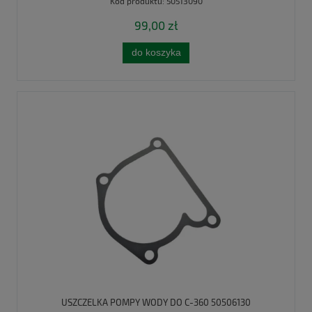
Kod produktu:
50513090
99,00 zł
do koszyka
USZCZELKA POMPY WODY DO C-360 50506130