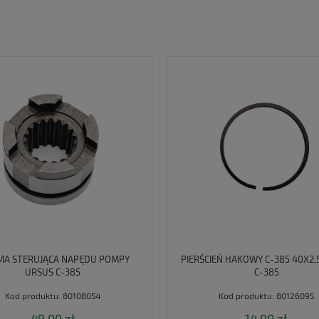
MA STERUJĄCA NAPĘDU POMPY
PIERŚCIEŃ HAKOWY C-385 40X2,
URSUS C-385
C-385
Kod produktu:
80108054
Kod produktu:
80126095
49,00 zł
14,00 zł