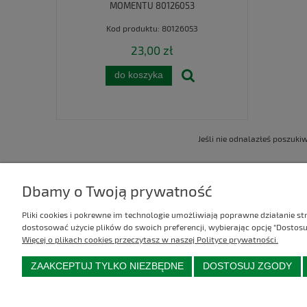
MOMENTU 80126053
Kod produktu:
80126053
23,00 zł
do koszyka
Jeśli nie odnalazłeś poszuk
Dbamy o Twoją prywatność
Kontakt
Informacje
Pliki cookies i pokrewne im technologie umożliwiają poprawne działanie s
dostosować użycie plików do swoich preferencji, wybierając opcję "Dostosu
AGREL
Regulamin
Więcej o plikach cookies przeczytasz w naszej Polityce prywatności.
ul. Zielona 16
Polityka prywatności
ZAAKCEPTUJ TYLKO NIEZBĘDNE
DOSTOSUJ ZGODY
98-300 Wieluń
Zwroty i reklamacje
tel. 511 514 679
info@agrel.pl