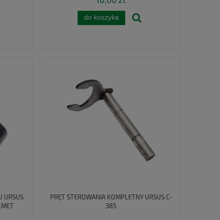
do koszyka
U URSUS
PRĘT STEROWANIA KOMPLETNY URSUS C-
LMET
385