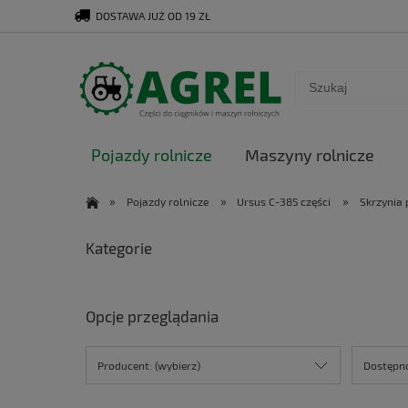
DOSTAWA JUŻ OD 19 ZŁ
Pojazdy rolnicze
Maszyny rolnicze
»
»
»
Pojazdy rolnicze
Ursus C-385 części
Skrzynia 
Kategorie
Opcje przeglądania
Producent: (wybierz)
Dostępno