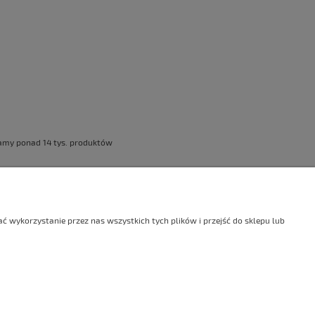
damy ponad 14 tys. produktów
ostałe
O firmie
 wykorzystanie przez nas wszystkich tych plików i przejść do sklepu lub
g
Kontakt
ucenci
O Agrel
ości
a strony