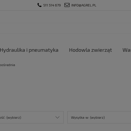
511 514 679
INFO@AGREL.PL
Hydraulika i pneumatyka
Hodowla zwierząt
War
pośrednia
ść: (wybierz)
Wysyłka w: (wybierz)