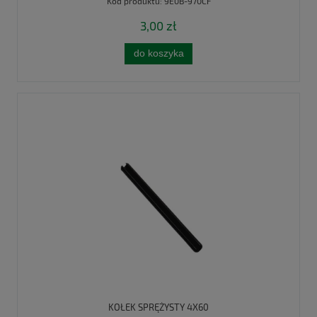
Kod produktu:
9E0B-970CF
3,00 zł
do koszyka
KOŁEK SPRĘŻYSTY 4X60