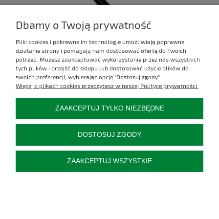
Dbamy o Twoją prywatność
Pliki cookies i pokrewne im technologie umożliwiają poprawne
działanie strony i pomagają nam dostosować ofertę do Twoich
potrzeb. Możesz zaakceptować wykorzystanie przez nas wszystkich
tych plików i przejść do sklepu lub dostosować użycie plików do
swoich preferencji, wybierając opcję "Dostosuj zgody".
KOŁEK SPRĘŻYSTY 8X70
Więcej o plikach cookies przeczytasz w naszej Polityce prywatności.
ZAAKCEPTUJ TYLKO NIEZBĘDNE
Kod produktu:
C66D-234F3
5,00 zł
DOSTOSUJ ZGODY
do koszyka
ZAAKCEPTUJ WSZYSTKIE