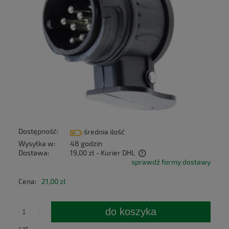
Dostępność:
średnia ilość
Wysyłka w:
48 godzin
Dostawa:
19,00 zł
- Kurier DHL
sprawdź formy dostawy
Cena nie zawiera ewentualnych kosztów płatności
Cena:
21,00 zł
do koszyka
szt.