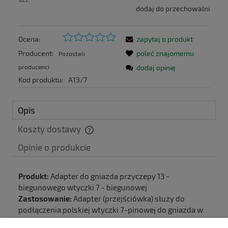
dodaj do przechowalni
Ocena:
zapytaj o produkt
Producent:
poleć znajomemu
Pozostali
producenci
dodaj opinię
Kod produktu:
A13/7
Opis
Koszty dostawy
Cena nie zawiera ewentualnych kosztów płatności
Produkt:
Adapter do gniazda przyczepy 13 -
biegunowego wtyczki 7 - biegunowej
Zastosowanie:
Adapter (przejściówka) służy do
podłączenia polskiej wtyczki 7-pinowej do gniazda w
samochodzie 13-pinowego.