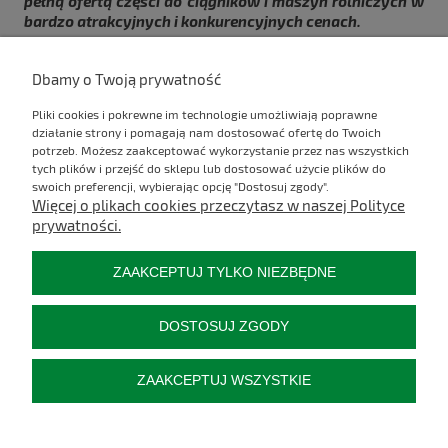
pełną ofertą części do ciągników i maszyn rolniczych w
bardzo atrakcyjnych i konkurencyjnych cenach.
Dbamy o Twoją prywatność
Komentarze do wpisu (0)
Pliki cookies i pokrewne im technologie umożliwiają poprawne
działanie strony i pomagają nam dostosować ofertę do Twoich
potrzeb. Możesz zaakceptować wykorzystanie przez nas wszystkich
Kontakt
tych plików i przejść do sklepu lub dostosować użycie plików do
swoich preferencji, wybierając opcję "Dostosuj zgody".
Więcej o plikach cookies przeczytasz w naszej Polityce
Informacje
prywatności.
Moje konto
ZAAKCEPTUJ TYLKO NIEZBĘDNE
Płatności i dostawa
DOSTOSUJ ZGODY
Pozostałe
ZAAKCEPTUJ WSZYSTKIE
O firmie