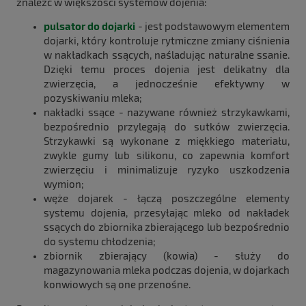
znaleźć w większości systemów dojenia:
pulsator do dojarki
- jest podstawowym elementem
dojarki, który kontroluje rytmiczne zmiany ciśnienia
w nakładkach ssących, naśladując naturalne ssanie.
Dzięki temu proces dojenia jest delikatny dla
zwierzęcia, a jednocześnie efektywny w
pozyskiwaniu mleka;
nakładki ssące - nazywane również strzykawkami,
bezpośrednio przylegają do sutków zwierzęcia.
Strzykawki są wykonane z miękkiego materiału,
zwykle gumy lub silikonu, co zapewnia komfort
zwierzęciu i minimalizuje ryzyko uszkodzenia
wymion;
węże dojarek - łączą poszczególne elementy
systemu dojenia, przesyłając mleko od nakładek
ssących do zbiornika zbierającego lub bezpośrednio
do systemu chłodzenia;
zbiornik zbierający (kowia) - służy do
magazynowania mleka podczas dojenia, w dojarkach
konwiowych są one przenośne.