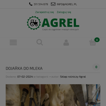
511 514 679
INFO@AGREL.PL
Zarejestruj się
Zaloguj się
0
DOJARKA DO MLEKA
Dodano:
07-02-2024
w kategorii:
-
autor:
Sklep rolniczy Agrel