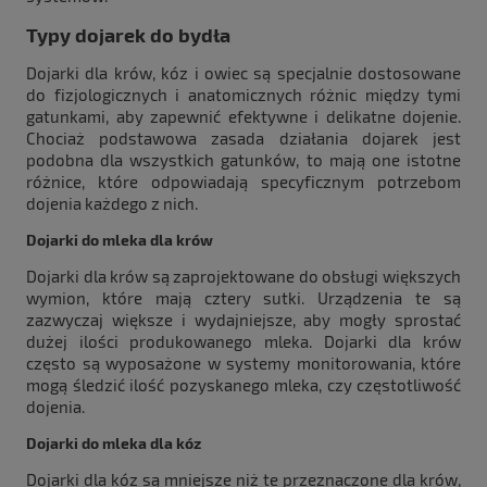
Typy dojarek do bydła
Dojarki dla krów, kóz i owiec są specjalnie dostosowane
do fizjologicznych i anatomicznych różnic między tymi
gatunkami, aby zapewnić efektywne i delikatne dojenie.
Chociaż podstawowa zasada działania dojarek jest
podobna dla wszystkich gatunków, to mają one istotne
różnice, które odpowiadają specyficznym potrzebom
dojenia każdego z nich.
Dojarki do mleka dla krów
Dojarki dla krów są zaprojektowane do obsługi większych
wymion, które mają cztery sutki. Urządzenia te są
zazwyczaj większe i wydajniejsze, aby mogły sprostać
dużej ilości produkowanego mleka. Dojarki dla krów
często są wyposażone w systemy monitorowania, które
mogą śledzić ilość pozyskanego mleka, czy częstotliwość
dojenia.
Dojarki do mleka dla kóz
Dojarki dla kóz są mniejsze niż te przeznaczone dla krów,