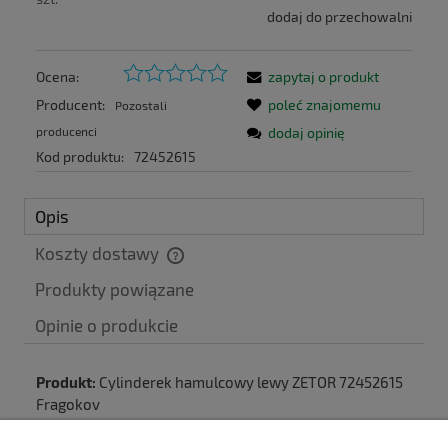
dodaj do przechowalni
Ocena:
zapytaj o produkt
Producent:
poleć znajomemu
Pozostali
producenci
dodaj opinię
Kod produktu:
72452615
Opis
Koszty dostawy
Cena nie zawiera ewentualnych kosztów płatności
Produkty powiązane
Produkt:
Cylinderek hamulcowy lewy ZETOR 72452615
Fragokov
Zastosowanie:
ZETOR 5011-7045, URSUS C-385
Numer katalogowy:
72452615