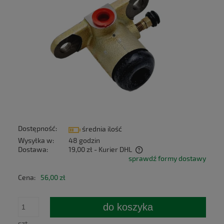
Dostępność:
średnia ilość
Wysyłka w:
48 godzin
Dostawa:
19,00 zł
- Kurier DHL
sprawdź formy dostawy
Cena nie zawiera ewentualnych kosztów płatności
Cena:
56,00 zł
do koszyka
szt.