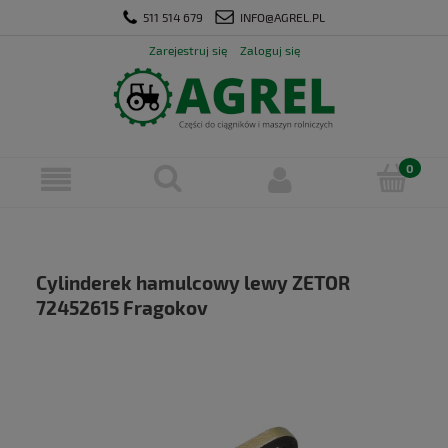
511 514 679
INFO@AGREL.PL
Zarejestruj się
Zaloguj się
Cylinderek hamulcowy lewy ZETOR
72452615 Fragokov