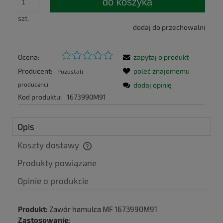
do koszyka
szt.
dodaj do przechowalni
Ocena:
zapytaj o produkt
Producent:
poleć znajomemu
Pozostali
producenci
dodaj opinię
Kod produktu:
1673990M91
Opis
Koszty dostawy
Cena nie zawiera ewentualnych kosztów płatności
Produkty powiązane
Produkt:
Zawór hamulca MF 1673990M91
Zastosowanie: