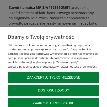
Zawór hamulca MF‑3/4 1673990M91
to wysokiej
jakości element układu hamulcowego przeznaczony
do ciągników rolniczych. Zawór ten odpowiada za
prawidłowe rozdzielanie siły hamowania między koła,
zapewniając równomierną i bezpieczną pracę układu
hamulcowego.
Dbamy o Twoją prywatność
Pliki cookies i pokrewne im technologie umożliwiają poprawne
Kontakt
działanie strony i pomagają nam dostosować ofertę do Twoich
potrzeb. Możesz zaakceptować wykorzystanie przez nas wszystkich
tych plików i przejść do sklepu lub dostosować użycie plików do
Informacje
swoich preferencji, wybierając opcję "Dostosuj zgody".
Więcej o plikach cookies przeczytasz w naszej Polityce prywatności.
Moje konto
ZAAKCEPTUJ TYLKO NIEZBĘDNE
Płatności i dostawa
DOSTOSUJ ZGODY
Pozostałe
ZAAKCEPTUJ WSZYSTKIE