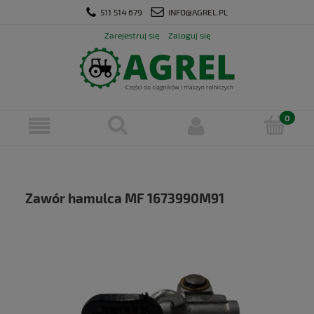
511 514 679
INFO@AGREL.PL
Zarejestruj się
Zaloguj się
Zawór hamulca MF 1673990M91