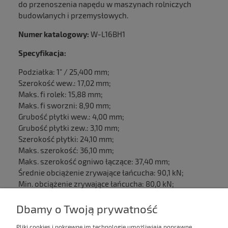
do przenoszenia napędu w maszynach rolniczych
budowlanych i przemysłowych.
Numer katalogowy:
W-L16BH1
Specyfikacja:
Podziałka: 1" / 25,400 mm;
Szerokość wew.: 17,02 mm;
Maks. fi rolek: 15,88 mm;
Maks. fi sworzni: 8,90 mm;
Grubość płytki wew.: 4,00 mm;
Grubość płytki zew.: 3,10 mm;
Szerokość płytki: 24,10 mm;
Maks. szerokość: 36,10 mm;
Maks. szerokość ogniwo łączące: 37,40 mm;
Średnie obciążenie zrywające łańcucha: 90,1 kN;
Min. obciążenie zrywające łańcucha: 80,0 kN;
Cena za mb
Dbamy o Twoją prywatność
Pliki cookies i pokrewne im technologie umożliwiają poprawne