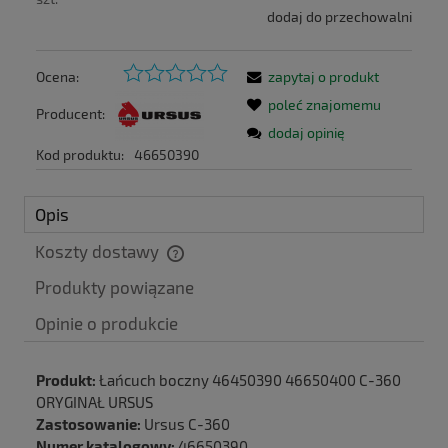
dodaj do przechowalni
Ocena:
zapytaj o produkt
poleć znajomemu
Producent:
dodaj opinię
Kod produktu:
46650390
Opis
Koszty dostawy
Cena nie zawiera ewentualnych kosztów płatności
Produkty powiązane
Produkt:
Łańcuch boczny 46450390 46650400 C-360
ORYGINAŁ URSUS
Zastosowanie:
Ursus C-360
Numer katalogowy:
46650390