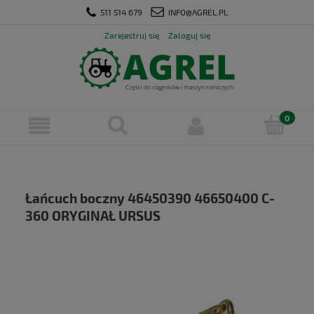
511 514 679
INFO@AGREL.PL
Zarejestruj się
Zaloguj się
Łańcuch boczny 46450390 46650400 C-
360 ORYGINAŁ URSUS