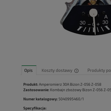
Opis
Koszty dostawy
Produkty p
Cena nie zawiera ewe
Produkt:
Amperomierz 30A Bizon Z-056 Z-058
płatności
Zastosowanie:
Kombajn zbożowy Bizon Z-056 Z-0
Numer katalogowy:
5040995460/1
Specyfikacja: