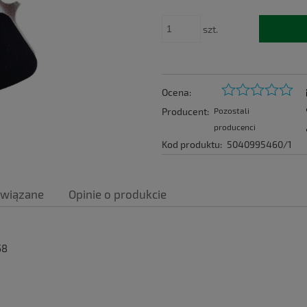
szt.
Ocena:
Producent:
Pozostali
producenci
Kod produktu:
5040995460/1
owiązane
ntualnych kosztów
58