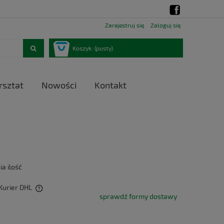
Zarejestruj się
Zaloguj się
Koszyk:
(pusty)
sztat
Nowości
Kontakt
ia ilość
 Kurier DHL
sprawdź formy dostawy
h kosztów