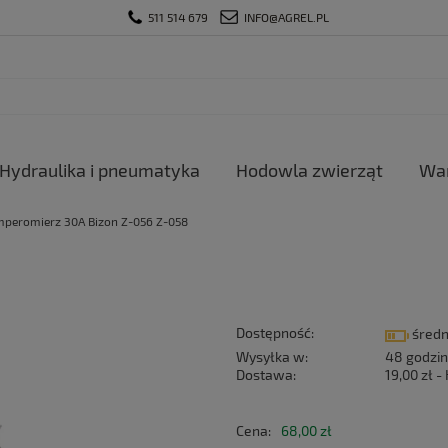
511 514 679
INFO@AGREL.PL
Hydraulika i pneumatyka
Hodowla zwierząt
War
peromierz 30A Bizon Z-056 Z-058
Dostępność:
średn
Wysyłka w:
48 godzin
Dostawa:
19,00 zł
-
Cena nie zawiera ewentualnyc
Cena:
68,00 zł
płatności