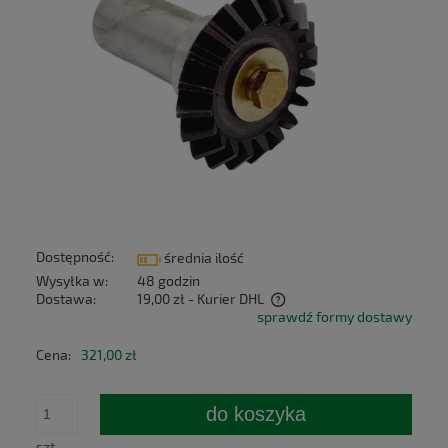
Dostępność:
średnia ilość
Wysyłka w:
48 godzin
Dostawa:
19,00 zł
- Kurier DHL
sprawdź formy dostawy
Cena nie zawiera ewentualnych kosztów płatności
Cena:
321,00 zł
do koszyka
szt.