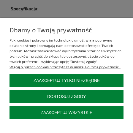
Specyfikacja:
Liczba zębów: 20
Długość wałka: 60 mm
Dbamy o Twoją prywatność
Pliki cookies i pokrewne im technologie umożliwiają poprawne
Kontakt
działanie strony i pomagają nam dostosować ofertę do Twoich
potrzeb. Możesz zaakceptować wykorzystanie przez nas wszystkich
tych plików i przejść do sklepu lub dostosować użycie plików do
Informacje
swoich preferencji, wybierając opcję "Dostosuj zgody".
Więcej o plikach cookies przeczytasz w naszej Polityce prywatności.
Moje konto
ZAAKCEPTUJ TYLKO NIEZBĘDNE
Płatności i dostawa
DOSTOSUJ ZGODY
Pozostałe
ZAAKCEPTUJ WSZYSTKIE
O firmie