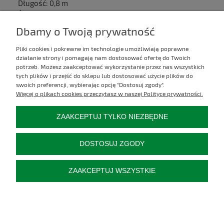
Długość: 0,8 m
Średnica zewnętrzna: 24 mm
Średnica wewnętrzna: 14 mm
Dbamy o Twoją prywatność
Pliki cookies i pokrewne im technologie umożliwiają poprawne
Kontakt
działanie strony i pomagają nam dostosować ofertę do Twoich
potrzeb. Możesz zaakceptować wykorzystanie przez nas wszystkich
tych plików i przejść do sklepu lub dostosować użycie plików do
Informacje
swoich preferencji, wybierając opcję "Dostosuj zgody".
Więcej o plikach cookies przeczytasz w naszej Polityce prywatności.
Moje konto
ZAAKCEPTUJ TYLKO NIEZBĘDNE
Płatności i dostawa
DOSTOSUJ ZGODY
Pozostałe
ZAAKCEPTUJ WSZYSTKIE
O firmie
POKAŻ PEŁNĄ WERSJĘ STRONY
Sklep internetowy Shoper.pl