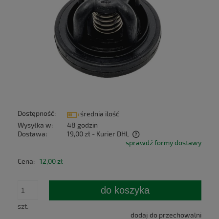
Dostępność:
średnia ilość
Wysyłka w:
48 godzin
Dostawa:
19,00 zł
- Kurier DHL
sprawdź formy dostawy
Cena nie zawiera ewentualnych kosztów płatności
Cena:
12,00 zł
do koszyka
szt.
dodaj do przechowalni