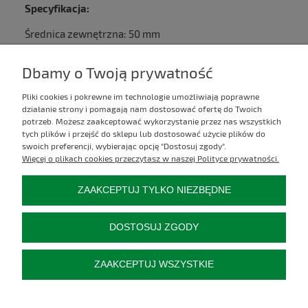
Specyfikacja:
Średnica zewnętrzna: 50 mm
Wysokość: 40 mm
Średnica kołnierza ustalającego: 36 mm
Dbamy o Twoją prywatność
Pliki cookies i pokrewne im technologie umożliwiają poprawne
Kontakt
działanie strony i pomagają nam dostosować ofertę do Twoich
potrzeb. Możesz zaakceptować wykorzystanie przez nas wszystkich
tych plików i przejść do sklepu lub dostosować użycie plików do
Informacje
swoich preferencji, wybierając opcję "Dostosuj zgody".
Więcej o plikach cookies przeczytasz w naszej Polityce prywatności.
Moje konto
ZAAKCEPTUJ TYLKO NIEZBĘDNE
Płatności i dostawa
DOSTOSUJ ZGODY
Pozostałe
ZAAKCEPTUJ WSZYSTKIE
O firmie