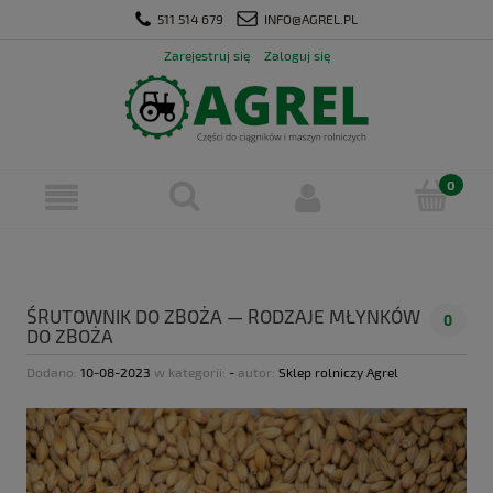
511 514 679
INFO@AGREL.PL
Zarejestruj się
Zaloguj się
ŚRUTOWNIK DO ZBOŻA — RODZAJE MŁYNKÓW
0
DO ZBOŻA
Dodano:
10-08-2023
w kategorii:
-
autor:
Sklep rolniczy Agrel