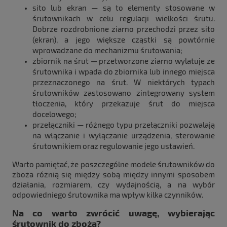
sito lub ekran — są to elementy stosowane w
śrutownikach w celu regulacji wielkości śrutu.
Dobrze rozdrobnione ziarno przechodzi przez sito
(ekran), a jego większe cząstki są powtórnie
wprowadzane do mechanizmu śrutowania;
zbiornik na śrut — przetworzone ziarno wylatuje ze
śrutownika i wpada do zbiornika lub innego miejsca
przeznaczonego na śrut. W niektórych typach
śrutowników zastosowano zintegrowany system
tłoczenia, który przekazuje śrut do miejsca
docelowego;
przełączniki — różnego typu przełączniki pozwalają
na włączanie i wyłączanie urządzenia, sterowanie
śrutownikiem oraz regulowanie jego ustawień.
Warto pamiętać, że poszczególne modele śrutowników do
zboża różnią się między sobą między innymi sposobem
działania, rozmiarem, czy wydajnością, a na wybór
odpowiedniego śrutownika ma wpływ kilka czynników.
Na co warto zwrócić uwagę, wybierając
śrutownik do zboża?