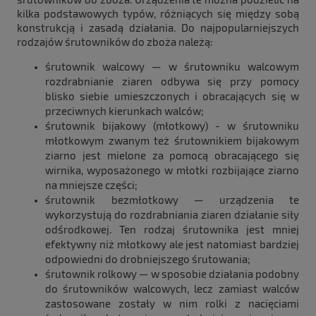
kilka podstawowych typów, różniących się między sobą
konstrukcją i zasadą działania. Do najpopularniejszych
rodzajów śrutowników do zboża należą:
śrutownik walcowy — w śrutowniku walcowym
rozdrabnianie ziaren odbywa się przy pomocy
blisko siebie umieszczonych i obracających się w
przeciwnych kierunkach walców;
śrutownik bijakowy (młotkowy) - w śrutowniku
młotkowym zwanym też śrutownikiem bijakowym
ziarno jest mielone za pomocą obracającego się
wirnika, wyposażonego w młotki rozbijające ziarno
na mniejsze części;
śrutownik bezmłotkowy — urządzenia te
wykorzystują do rozdrabniania ziaren działanie siły
odśrodkowej. Ten rodzaj śrutownika jest mniej
efektywny niż młotkowy ale jest natomiast bardziej
odpowiedni do drobniejszego śrutowania;
śrutownik rolkowy — w sposobie działania podobny
do śrutowników walcowych, lecz zamiast walców
zastosowane zostały w nim rolki z nacięciami