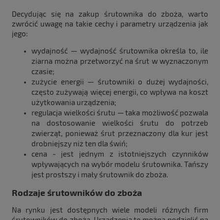
Decydując się na zakup śrutownika do zboża, warto
zwrócić uwagę na takie cechy i parametry urządzenia jak
jego:
wydajność — wydajność śrutownika określa to, ile
ziarna można przetworzyć na śrut w wyznaczonym
czasie;
zużycie energii — śrutowniki o dużej wydajności,
często zużywają więcej energii, co wpływa na koszt
użytkowania urządzenia;
regulacja wielkości śrutu — taka możliwość pozwala
na dostosowanie wielkości śrutu do potrzeb
zwierząt, ponieważ śrut przeznaczony dla kur jest
drobniejszy niż ten dla świń;
cena - jest jednym z istotniejszych czynników
wpływających na wybór modelu śrutownika. Tańszy
jest prostszy i mały śrutownik do zboża.
Rodzaje śrutowników do zboża
Na rynku jest dostępnych wiele modeli różnych firm
śrutowników do zboża. Urządzenia te można podzielić na