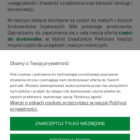
uwagę jakość i trwałość urządzenia oraz łatwość obsługi i
konserwacji.
W naszym sklepie dostępne są części do małych i dużych
śrutowników bijakowych BĄK polskiego producenta.
Zapraszamy do zapoznania się z całą naszą ofertą
części
do śrutownika
, w której znajdziecie Państwo między
innymi części do urządzeń i maszyn rolniczych.
Dbamy o Twoją prywatność
Komentarze do wpisu (0)
Pliki cookies i pokrewne im technologie umożliwiają poprawne
działanie strony i pomagają nam dostosować ofertę do Twoich
potrzeb. Możesz zaakceptować wykorzystanie przez nas wszystkich
Kontakt
tych plików i przejść do sklepu lub dostosować użycie plików do
swoich preferencji, wybierając opcję "Dostosuj zgody".
Więcej o plikach cookies przeczytasz w naszej Polityce
Informacje
prywatności.
Moje konto
ZAAKCEPTUJ TYLKO NIEZBĘDNE
Płatności i dostawa