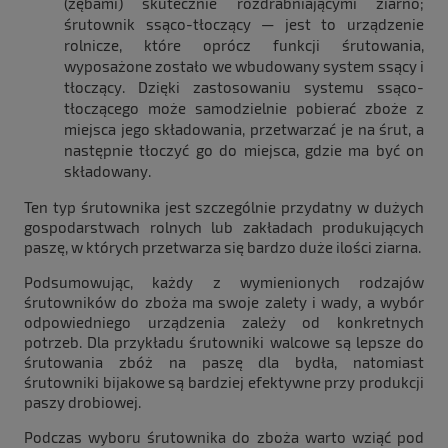
(zębami) skutecznie rozdrabniającymi ziarno;
śrutownik ssąco-tłoczący — jest to urządzenie
rolnicze, które oprócz funkcji śrutowania,
wyposażone zostało we wbudowany system ssący i
tłoczący. Dzięki zastosowaniu systemu ssąco-
tłoczącego może samodzielnie pobierać zboże z
miejsca jego składowania, przetwarzać je na śrut, a
następnie tłoczyć go do miejsca, gdzie ma być on
składowany.
Ten typ śrutownika jest szczególnie przydatny w dużych
gospodarstwach rolnych lub zakładach produkujących
paszę, w których przetwarza się bardzo duże ilości ziarna.
Podsumowując, każdy z wymienionych rodzajów
śrutowników do zboża ma swoje zalety i wady, a wybór
odpowiedniego urządzenia zależy od konkretnych
potrzeb. Dla przykładu śrutowniki walcowe są lepsze do
śrutowania zbóż na paszę dla bydła, natomiast
śrutowniki bijakowe są bardziej efektywne przy produkcji
paszy drobiowej.
Podczas wyboru śrutownika do zboża warto wziąć pod