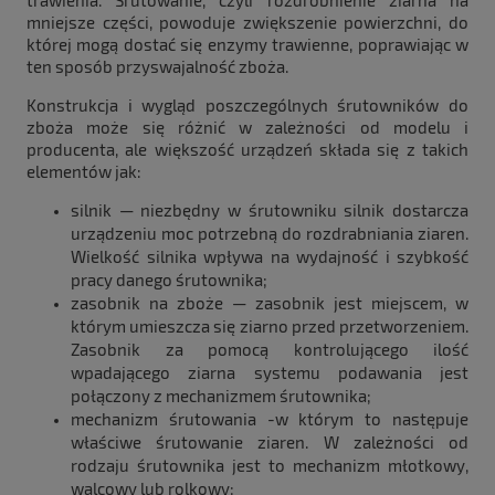
trawienia. Śrutowanie, czyli rozdrobnienie ziarna na
mniejsze części, powoduje zwiększenie powierzchni, do
której mogą dostać się enzymy trawienne, poprawiając w
ten sposób przyswajalność zboża.
Konstrukcja i wygląd poszczególnych śrutowników do
zboża może się różnić w zależności od modelu i
producenta, ale większość urządzeń składa się z takich
elementów jak:
silnik — niezbędny w śrutowniku silnik dostarcza
urządzeniu moc potrzebną do rozdrabniania ziaren.
Wielkość silnika wpływa na wydajność i szybkość
pracy danego śrutownika;
zasobnik na zboże — zasobnik jest miejscem, w
którym umieszcza się ziarno przed przetworzeniem.
Zasobnik za pomocą kontrolującego ilość
wpadającego ziarna systemu podawania jest
połączony z mechanizmem śrutownika;
mechanizm śrutowania -w którym to następuje
właściwe śrutowanie ziaren. W zależności od
rodzaju śrutownika jest to mechanizm młotkowy,
walcowy lub rolkowy;